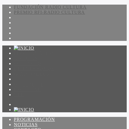
FUNDACIÓN RADIO CULTURA
PREMIO RFI-RADIO CULTURA
PROGRAMACIÓN
NOTICIAS
CONTACTO
QUIENES SOMOS
IR A AMADEUS
ON DEMAND
ESCUCHAR
VER
PROGRAMACIÓN
NOTICIAS