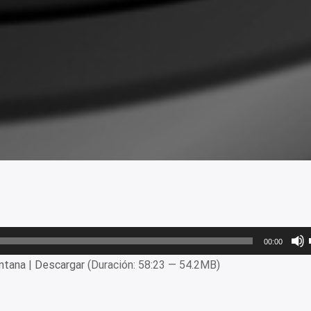
00:00
ntana
|
Descargar
(Duración: 58:23 — 54.2MB)