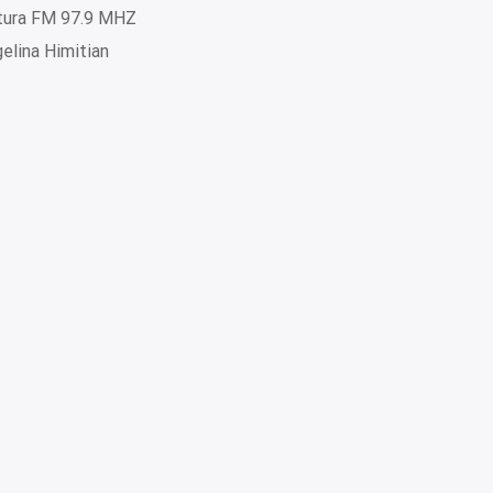
tura FM 97.9 MHZ
elina Himitian