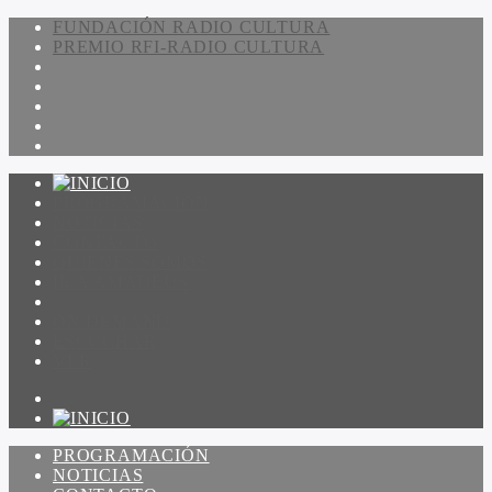
FUNDACIÓN RADIO CULTURA
PREMIO RFI-RADIO CULTURA
PROGRAMACIÓN
NOTICIAS
CONTACTO
QUIENES SOMOS
IR A AMADEUS
ON DEMAND
ESCUCHAR
VER
PROGRAMACIÓN
NOTICIAS