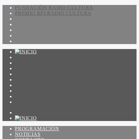
FUNDACIÓN RADIO CULTURA
PREMIO RFI-RADIO CULTURA
PROGRAMACIÓN
NOTICIAS
CONTACTO
QUIENES SOMOS
IR A AMADEUS
ON DEMAND
ESCUCHAR
VER
PROGRAMACIÓN
NOTICIAS