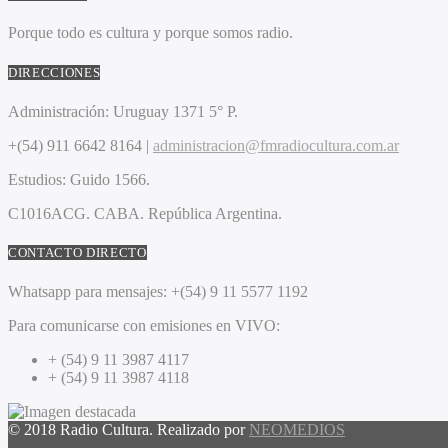
Porque todo es cultura y porque somos radio.
DIRECCIONES
Administración:
Uruguay 1371 5° P.
+(54) 911 6642 8164 |
administracion@fmradiocultura.com.ar
Estudios:
Guido 1566.
C1016ACG
. CABA.
República Argentina.
CONTACTO DIRECTO
Whatsapp para mensajes:
+(54) 9 11 5577 1192
Para comunicarse con emisiones en VIVO:
+ (54) 9 11 3987 4117
+ (54) 9 11 3987 4118
© 2018 Radio Cultura. Realizado por
NEOMEDIOS