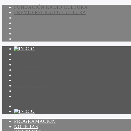
FUNDACIÓN RADIO CULTURA
PREMIO RFI-RADIO CULTURA
PROGRAMACIÓN
NOTICIAS
CONTACTO
QUIENES SOMOS
IR A AMADEUS
ON DEMAND
ESCUCHAR
VER
PROGRAMACIÓN
NOTICIAS