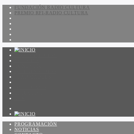
FUNDACIÓN RADIO CULTURA
PREMIO RFI-RADIO CULTURA
PROGRAMACIÓN
NOTICIAS
CONTACTO
QUIENES SOMOS
IR A AMADEUS
ON DEMAND
ESCUCHAR
VER
PROGRAMACIÓN
NOTICIAS