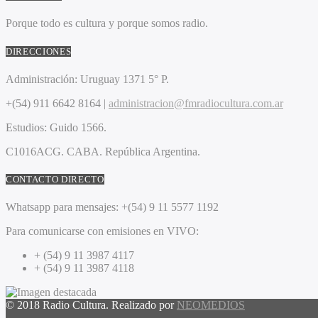
Porque todo es cultura y porque somos radio.
DIRECCIONES
Administración:
Uruguay 1371 5° P.
+(54) 911 6642 8164 |
administracion@fmradiocultura.com.ar
Estudios:
Guido 1566.
C1016ACG
. CABA.
República Argentina.
CONTACTO DIRECTO
Whatsapp para mensajes:
+(54) 9 11 5577 1192
Para comunicarse con emisiones en VIVO:
+ (54) 9 11 3987 4117
+ (54) 9 11 3987 4118
© 2018 Radio Cultura. Realizado por
NEOMEDIOS