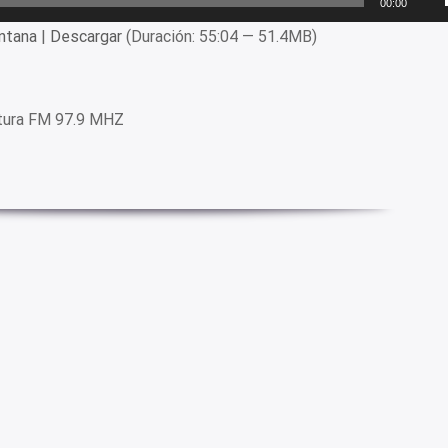
00:00
ntana
|
Descargar
(Duración: 55:04 — 51.4MB)
tura FM 97.9 MHZ