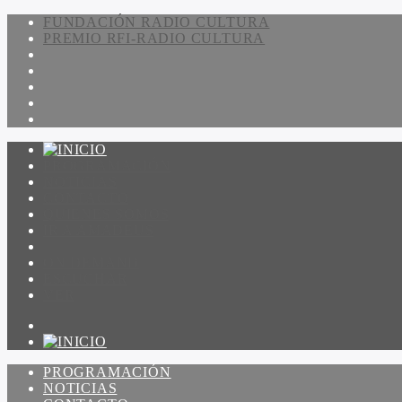
FUNDACIÓN RADIO CULTURA
PREMIO RFI-RADIO CULTURA
PROGRAMACIÓN
NOTICIAS
CONTACTO
QUIENES SOMOS
IR A AMADEUS
ON DEMAND
ESCUCHAR
VER
PROGRAMACIÓN
NOTICIAS