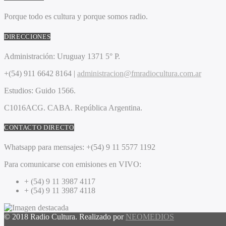
Porque todo es cultura y porque somos radio.
DIRECCIONES
Administración:
Uruguay 1371 5° P.
+(54) 911 6642 8164 |
administracion@fmradiocultura.com.ar
Estudios:
Guido 1566.
C1016ACG
. CABA.
República Argentina.
CONTACTO DIRECTO
Whatsapp para mensajes:
+(54) 9 11 5577 1192
Para comunicarse con emisiones en VIVO:
+ (54) 9 11 3987 4117
+ (54) 9 11 3987 4118
© 2018 Radio Cultura. Realizado por
NEOMEDIOS