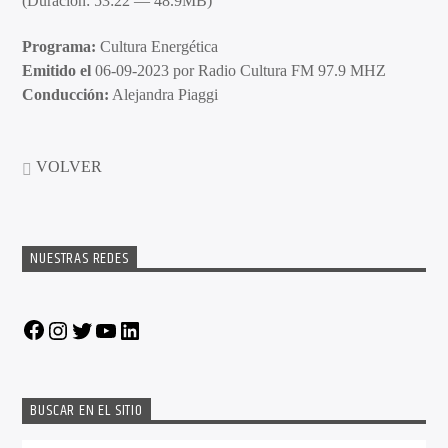
(Duración: 53:22 — 48.9MB)
Programa:
Cultura Energética
Emitido el
06-09-2023 por Radio Cultura FM 97.9 MHZ
Conducción:
Alejandra Piaggi
VOLVER
NUESTRAS REDES
Facebook
Instagram
Twitter
YouTube
LinkedIn
BUSCAR EN EL SITIO