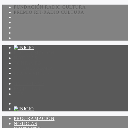
FUNDACIÓN RADIO CULTURA
PREMIO RFI-RADIO CULTURA
PROGRAMACIÓN
NOTICIAS
CONTACTO
QUIENES SOMOS
IR A AMADEUS
ON DEMAND
ESCUCHAR
VER
PROGRAMACIÓN
NOTICIAS