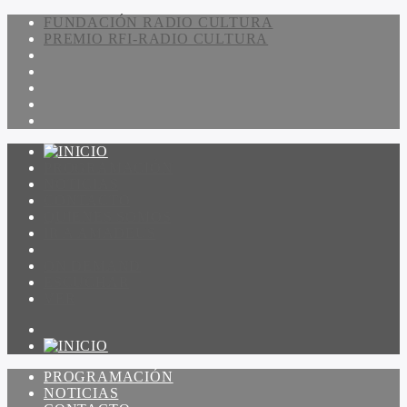
FUNDACIÓN RADIO CULTURA
PREMIO RFI-RADIO CULTURA
PROGRAMACIÓN
NOTICIAS
CONTACTO
QUIENES SOMOS
IR A AMADEUS
ON DEMAND
ESCUCHAR
VER
PROGRAMACIÓN
NOTICIAS