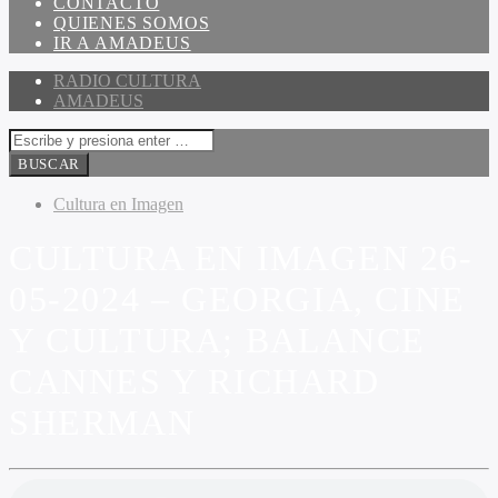
CONTACTO
QUIENES SOMOS
IR A AMADEUS
RADIO CULTURA
AMADEUS
Cultura en Imagen
CULTURA EN IMAGEN 26-
05-2024 – GEORGIA, CINE
Y CULTURA; BALANCE
CANNES Y RICHARD
SHERMAN