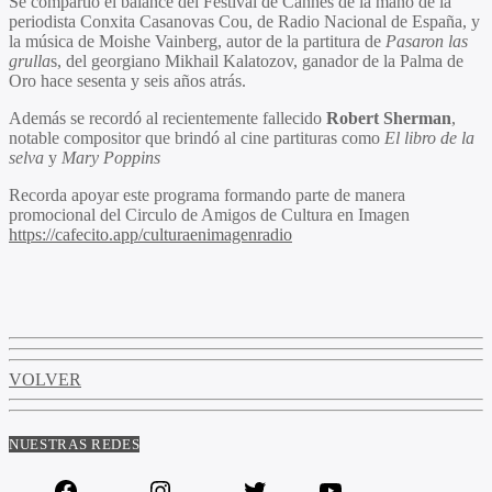
Se compartió el balance del
Festival de Cannes
de la mano de la
periodista
Conxita Casanovas Cou
, de Radio Nacional de España, y
la música de
Moishe Vainberg,
autor de la partitura de
Pasaron las
grulla
s, del georgiano
Mikhail Kalatozov
, ganador de la Palma de
Oro hace sesenta y seis años atrás.
Además se recordó al recientemente fallecido
Robert Sherman
,
notable compositor que brindó al cine partituras como
El libro de la
selva
y
Mary Poppins
Recorda apoyar este programa formando parte de manera
promocional del Circulo de Amigos de Cultura en Imagen
https://cafecito.app/culturaenimagenradio
VOLVER
NUESTRAS REDES