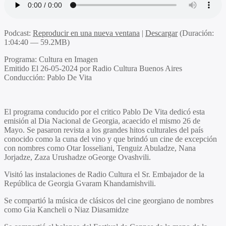
Podcast:
Reproducir en una nueva ventana
|
Descargar
(Duración:
1:04:40 — 59.2MB)
Programa
: Cultura en Imagen
Emitido
El 26-05-2024 por Radio Cultura Buenos Aires
Conducción
: Pablo De Vita
El programa conducido por el critico
Pablo De Vita
dedicó esta
emisión al Dia Nacional de Georgia, acaecido el mismo 26 de
Mayo. Se pasaron revista a los grandes hitos culturales del país
conocido como la cuna del vino y que brindó un cine de excepción
con nombres como
Otar Iosseliani, Tenguiz Abuladze, Nana
Jorjadze, Zaza Urushadze
o
George Ovashvili.
Visitó las instalaciones de Radio Cultura el Sr. Embajador de la
República de Georgia
Gvaram Khandamishvili.
Se compartió la música de clásicos del cine georgiano de nombres
como
Gia Kancheli
o
Niaz Diasamidze