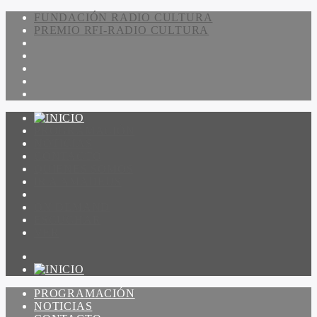
FUNDACIÓN RADIO CULTURA
PREMIO RFI-RADIO CULTURA
PROGRAMACIÓN
NOTICIAS
CONTACTO
QUIENES SOMOS
IR A AMADEUS
ON DEMAND
ESCUCHAR
VER
PROGRAMACIÓN
NOTICIAS