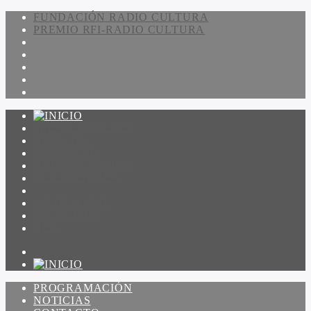
FUNDACIÓN RADIO CULTURA
PREMIO RFI-RADIO CULTURA
PROGRAMACIÓN
NOTICIAS
CONTACTO
QUIENES SOMOS
IR A AMADEUS
ON DEMAND
ESCUCHAR
VER
PROGRAMACIÓN
NOTICIAS