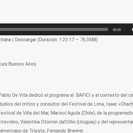
00:00
ntana
|
Descargar
(Duración: 1:23:17 — 76.3MB)
tura Buenos Aires
 Pablo De Vita dedicó el programa al BAFICI y al contexto del ci
tudios del crítico y consultor del Festival de Lima, Isaac «Cha
estival de Viña del Mar, Marisol Aguila (Chile); de la programado
ntevideo, Valentina Otormin dal’Ollio (Uruguay) y del representa
oamericano de Trieste, Fernando Brenner.