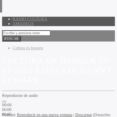
RADIO CULTURA
AMADEUS
Cultura en Imagen
CULTURA EN IMAGEN 19-
11-2023 ESPECIAL DANNY
ELFMAN
Reproductor de audio
00:00
00:00
00:00
Podcast:
Reproducir en una nueva ventana
|
Descargar
(Duración: