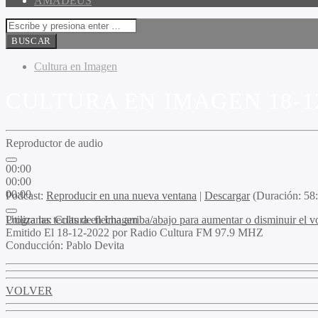
AMADEUS
Cultura en Imagen
CULTURA EN IMAGEN 18-1
Reproductor de audio
00:00
00:00
00:00
Podcast:
Reproducir en una nueva ventana
|
Descargar
(Duración: 5
Utiliza las teclas de flecha arriba/abajo para aumentar o disminuir el 
Programa
: Cultura en Imagen
Emitido
El 18-12-2022 por Radio Cultura FM 97.9 MHZ
Conducción
: Pablo Devita
VOLVER