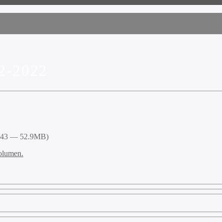
2-2022
8:43 — 52.9MB)
volumen.