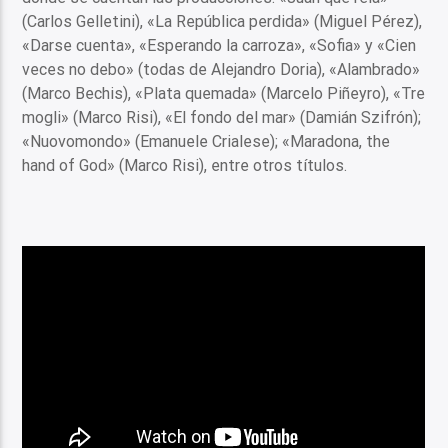
(Carlos Gelletini), «La República perdida» (Miguel Pérez),
«Darse cuenta», «Esperando la carroza», «Sofia» y «Cien
veces no debo» (todas de Alejandro Doria), «Alambrado»
(Marco Bechis), «Plata quemada» (Marcelo Piñeyro), «Tre
mogli» (Marco Risi), «El fondo del mar» (Damián Szifrón);
«Nuovomondo» (Emanuele Crialese); «Maradona, the
hand of God» (Marco Risi), entre otros títulos.