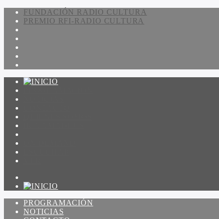
FUNDACIÓN RADIO CULTURA
PREMIO RFI-RADIO CULTURA
PROGRAMACIÓN
NOTICIAS
CONTACTO
QUIENES SOMOS
IR A AMADEUS
ON DEMAND
ESCUCHAR
VER
PROGRAMACIÓN
NOTICIAS