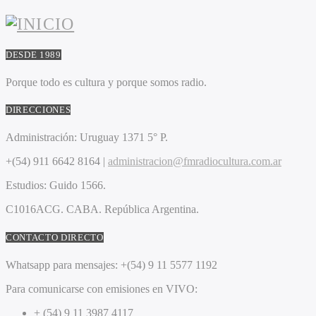
DESDE 1989
Porque todo es cultura y porque somos radio.
DIRECCIONES
Administración:
Uruguay 1371 5° P.
+(54) 911 6642 8164 |
administracion@fmradiocultura.com.ar
Estudios:
Guido 1566.
C1016ACG
. CABA.
República Argentina.
CONTACTO DIRECTO
Whatsapp para mensajes:
+(54) 9 11 5577 1192
Para comunicarse con emisiones en VIVO:
+ (54) 9 11 3987 4117