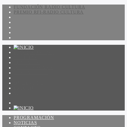
FUNDACIÓN RADIO CULTURA
PREMIO RFI-RADIO CULTURA
PROGRAMACIÓN
NOTICIAS
CONTACTO
QUIENES SOMOS
IR A AMADEUS
ON DEMAND
ESCUCHAR
VER
PROGRAMACIÓN
NOTICIAS