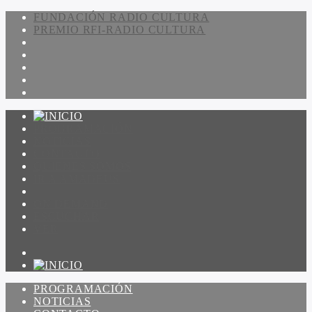
FUNDACIÓN RADIO CULTURA
PREMIO RFI-RADIO CULTURA
PROGRAMACIÓN
NOTICIAS
CONTACTO
QUIENES SOMOS
IR A AMADEUS
ON DEMAND
ESCUCHAR
VER
PROGRAMACIÓN
NOTICIAS