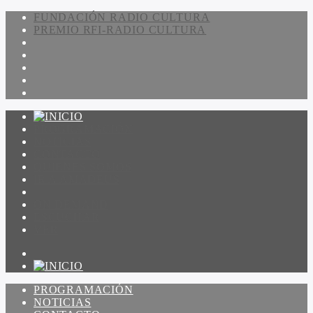
FUNDACIÓN RADIO CULTURA
PREMIO RFI-RADIO CULTURA
PROGRAMACIÓN
NOTICIAS
CONTACTO
QUIENES SOMOS
IR A AMADEUS
ON DEMAND
ESCUCHAR
VER
PROGRAMACIÓN
NOTICIAS