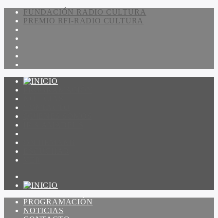
FUNDACIÓN RADIO CULTURA
PREMIO RFI-RADIO CULTURA
PROGRAMACIÓN
NOTICIAS
CONTACTO
QUIENES SOMOS
IR A AMADEUS
ON DEMAND
ESCUCHAR
VER
PROGRAMACIÓN
NOTICIAS