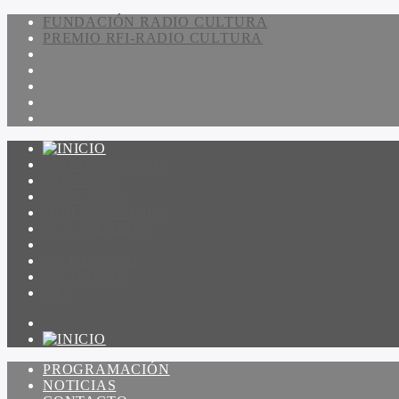
FUNDACIÓN RADIO CULTURA
PREMIO RFI-RADIO CULTURA
PROGRAMACIÓN
NOTICIAS
CONTACTO
QUIENES SOMOS
IR A AMADEUS
ON DEMAND
ESCUCHAR
VER
PROGRAMACIÓN
NOTICIAS