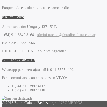
Porque todo es cultura y porque somos radio.
DIRECCIONES
Administración:
Uruguay 1371 5° P.
+(54) 911 6642 8164 |
administracion@fmradiocultura.com.ar
Estudios:
Guido 1566.
C1016ACG
. CABA.
República Argentina.
CONTACTO DIRECTO
Whatsapp para mensajes:
+(54) 9 11 5577 1192
Para comunicarse con emisiones en VIVO:
+ (54) 9 11 3987 4117
+ (54) 9 11 3987 4118
© 2018 Radio Cultura. Realizado por
NEOMEDIOS