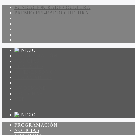
FUNDACIÓN RADIO CULTURA
PREMIO RFI-RADIO CULTURA
PROGRAMACIÓN
NOTICIAS
CONTACTO
QUIENES SOMOS
IR A AMADEUS
ON DEMAND
ESCUCHAR
VER
PROGRAMACIÓN
NOTICIAS