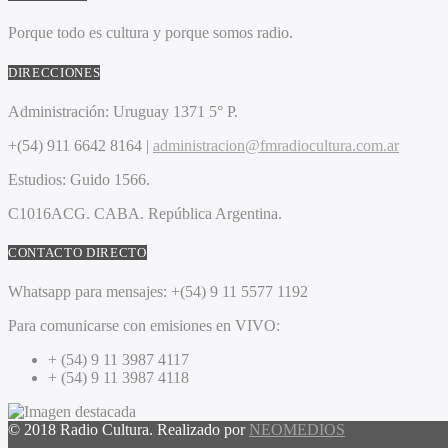
Porque todo es cultura y porque somos radio.
DIRECCIONES
Administración:
Uruguay 1371 5° P.
+(54) 911 6642 8164 |
administracion@fmradiocultura.com.ar
Estudios:
Guido 1566.
C1016ACG
. CABA.
República Argentina.
CONTACTO DIRECTO
Whatsapp para mensajes:
+(54) 9 11 5577 1192
Para comunicarse con emisiones en VIVO:
+ (54) 9 11 3987 4117
+ (54) 9 11 3987 4118
© 2018 Radio Cultura. Realizado por
NEOMEDIOS