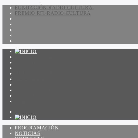
FUNDACIÓN RADIO CULTURA
PREMIO RFI-RADIO CULTURA
PROGRAMACIÓN
NOTICIAS
CONTACTO
QUIENES SOMOS
IR A AMADEUS
ON DEMAND
ESCUCHAR
VER
PROGRAMACIÓN
NOTICIAS