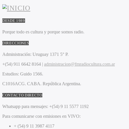
DESDE 1989
Porque todo es cultura y porque somos radio.
DIRECCIONES
Administración:
Uruguay 1371 5° P.
+(54) 911 6642 8164 |
administracion@fmradiocultura.com.ar
Estudios:
Guido 1566.
C1016ACG
. CABA.
República Argentina.
CONTACTO DIRECTO
Whatsapp para mensajes:
+(54) 9 11 5577 1192
Para comunicarse con emisiones en VIVO:
+ (54) 9 11 3987 4117