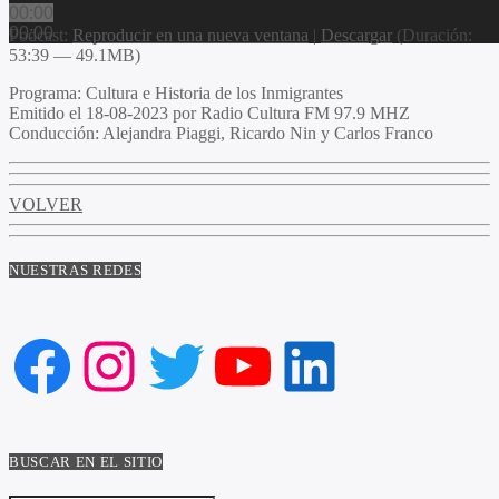
00:00
00:00
Podcast:
Reproducir en una nueva ventana
|
Descargar
(Duración:
53:39 — 49.1MB)
Programa:
Cultura e Historia de los Inmigrantes
Emitido el
18-08-2023 por Radio Cultura FM 97.9 MHZ
Conducción:
Alejandra Piaggi, Ricardo Nin y Carlos Franco
VOLVER
NUESTRAS REDES
Facebook
Instagram
Twitter
YouTube
LinkedIn
BUSCAR EN EL SITIO