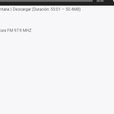
00:00
ntana
|
Descargar
(Duración: 55:01 — 50.4MB)
tura FM 97.9 MHZ