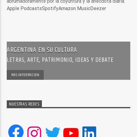
abrumadoramente por la coyuntura y la anécdota diaria.
Apple Podcasts
Spotify
Amazon Music
Deezer
ARGENTINA EN SU CULTURA
LETRAS, ARTE, PATRIMONIO, IDEAS Y DEBATE
MÁS INFORMACIÓN
NUESTRAS REDES
Facebook
Instagram
Twitter
YouTube
LinkedIn