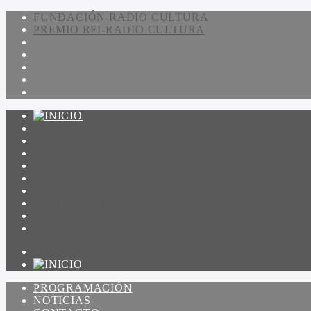
FUNDACIÓN RADIO CULTURA
PREMIO RFI-RADIO CULTURA
PROGRAMACIÓN
NOTICIAS
CONTACTO
QUIENES SOMOS
IR A AMADEUS
ON DEMAND
ESCUCHAR
VER
PROGRAMACIÓN
NOTICIAS