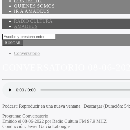
CONTACTO
QUIENES SOMOS
IR A AMADEUS
RADIO CULTURA
AMADEUS
Conversatorio
CONVERSATORIO 08-06-20
Podcast:
Reproducir en una nueva ventana
|
Descargar
(Duración: 5
Programa
: Conversatorio
Emitido el
08-06-2022 por Radio Cultura FM 97.9 MHZ
Conducción:
Javier García Labougle