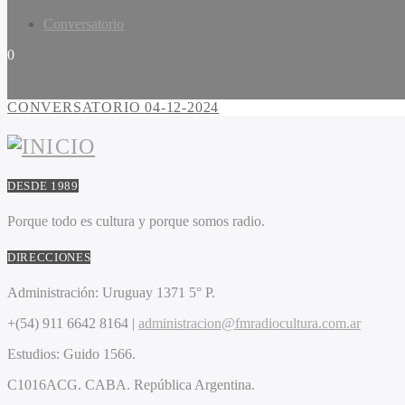
Conversatorio
0
CONVERSATORIO 04-12-2024
DESDE 1989
Porque todo es cultura y porque somos radio.
DIRECCIONES
Administración:
Uruguay 1371 5° P.
+(54) 911 6642 8164 |
administracion@fmradiocultura.com.ar
Estudios:
Guido 1566.
C1016ACG
. CABA.
República Argentina.