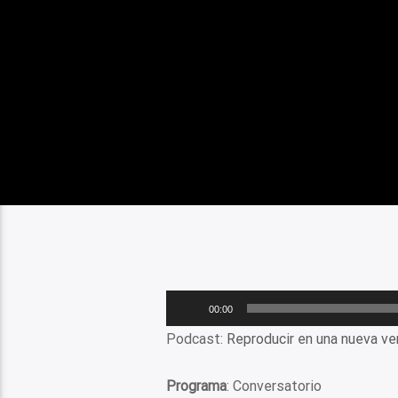
Reproductor
00:00
de
Podcast:
Reproducir en una nueva ve
audio
Programa
: Conversatorio