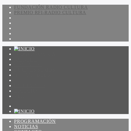
FUNDACIÓN RADIO CULTURA
PREMIO RFI-RADIO CULTURA
PROGRAMACIÓN
NOTICIAS
CONTACTO
QUIENES SOMOS
IR A AMADEUS
ON DEMAND
ESCUCHAR
VER
PROGRAMACIÓN
NOTICIAS