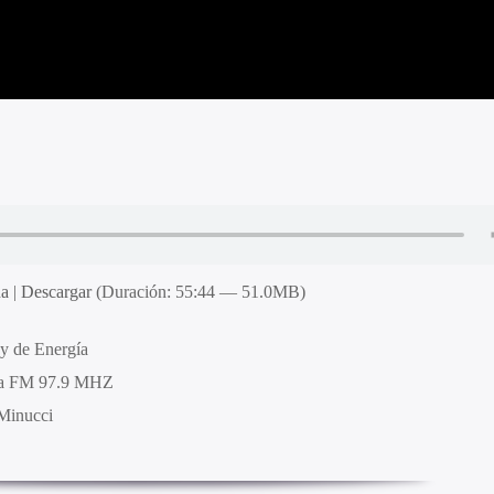
na
|
Descargar
(Duración: 55:44 — 51.0MB)
y de Energía
ra FM 97.9 MHZ
 Minucci