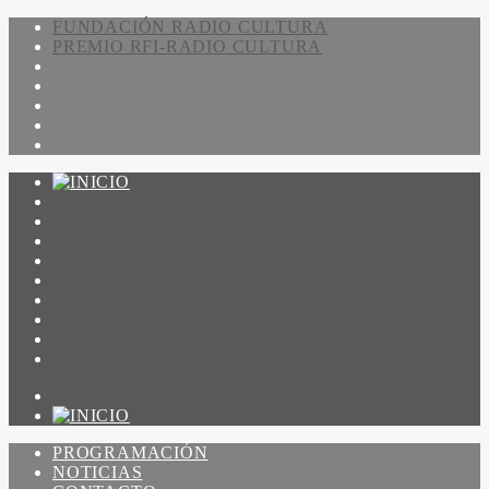
FUNDACIÓN RADIO CULTURA
PREMIO RFI-RADIO CULTURA
PROGRAMACIÓN
NOTICIAS
CONTACTO
QUIENES SOMOS
IR A AMADEUS
ON DEMAND
ESCUCHAR
VER
PROGRAMACIÓN
NOTICIAS