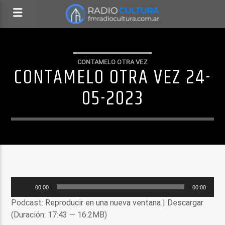
CONTAMELO OTRA VEZ
CONTAMELO OTRA VEZ 24-
05-2023
Reproductor
00:00
00:00
de
Podcast:
Reproducir en una nueva ventana
|
Descargar
audio
(Duración: 17:43 — 16.2MB)