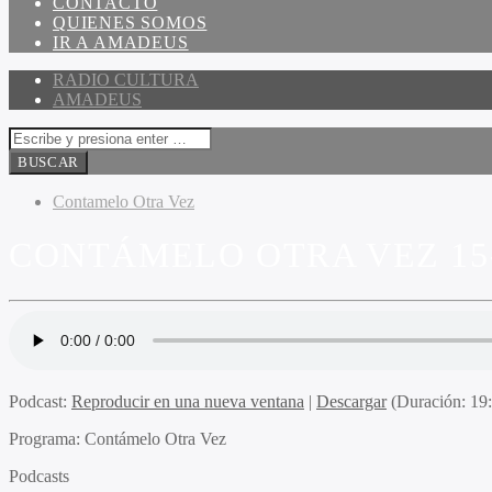
CONTACTO
QUIENES SOMOS
IR A AMADEUS
RADIO CULTURA
AMADEUS
Contamelo Otra Vez
CONTÁMELO OTRA VEZ 15-
Podcast:
Reproducir en una nueva ventana
|
Descargar
(Duración: 1
Programa
: Contámelo Otra Vez
Podcasts