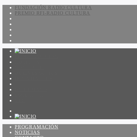
FUNDACIÓN RADIO CULTURA
PREMIO RFI-RADIO CULTURA
PROGRAMACIÓN
NOTICIAS
CONTACTO
QUIENES SOMOS
IR A AMADEUS
ON DEMAND
ESCUCHAR
VER
PROGRAMACIÓN
NOTICIAS