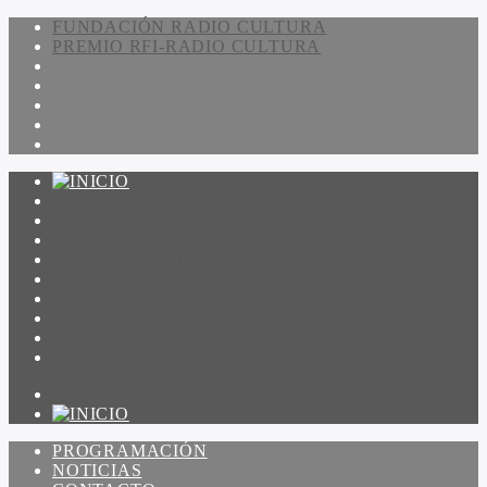
FUNDACIÓN RADIO CULTURA
PREMIO RFI-RADIO CULTURA
PROGRAMACIÓN
NOTICIAS
CONTACTO
QUIENES SOMOS
IR A AMADEUS
ON DEMAND
ESCUCHAR
VER
PROGRAMACIÓN
NOTICIAS