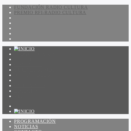
FUNDACIÓN RADIO CULTURA
PREMIO RFI-RADIO CULTURA
PROGRAMACIÓN
NOTICIAS
CONTACTO
QUIENES SOMOS
IR A AMADEUS
ON DEMAND
ESCUCHAR
VER
PROGRAMACIÓN
NOTICIAS