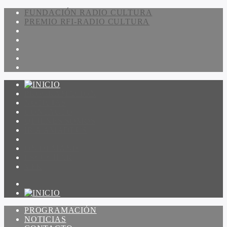
FUNDACIÓN RADIO CULTURA
PREMIO RFI-RADIO CULTURA
PROGRAMACIÓN
NOTICIAS
CONTACTO
QUIENES SOMOS
IR A AMADEUS
ON DEMAND
ESCUCHAR
VER
PROGRAMACIÓN
NOTICIAS