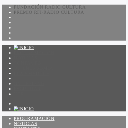
FUNDACIÓN RADIO CULTURA
PREMIO RFI-RADIO CULTURA
PROGRAMACIÓN
NOTICIAS
CONTACTO
QUIENES SOMOS
IR A AMADEUS
ON DEMAND
ESCUCHAR
VER
PROGRAMACIÓN
NOTICIAS