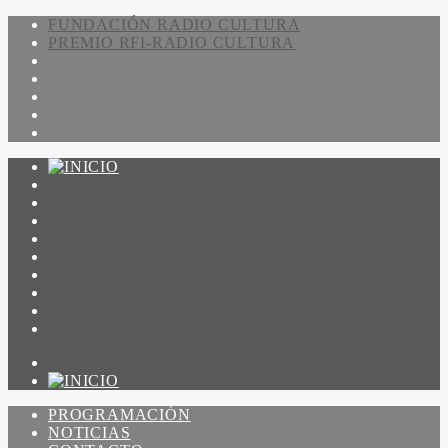
FUNDACIÓN RADIO CULTURA
PREMIO RFI-RADIO CULTURA
PROGRAMACIÓN
NOTICIAS
CONTACTO
QUIENES SOMOS
IR A AMADEUS
ON DEMAND
ESCUCHAR
VER
PROGRAMACIÓN
NOTICIAS