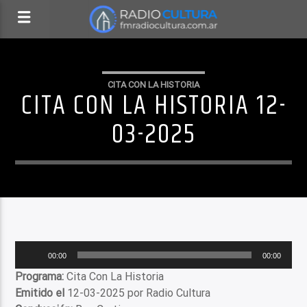
CITA CON LA HISTORIA
CITA CON LA HISTORIA 12-
03-2025
Reproductor
00:00
00:00
de
Programa:
Cita Con La Historia
audio
Emitido el
12-03-2025 por Radio Cultura