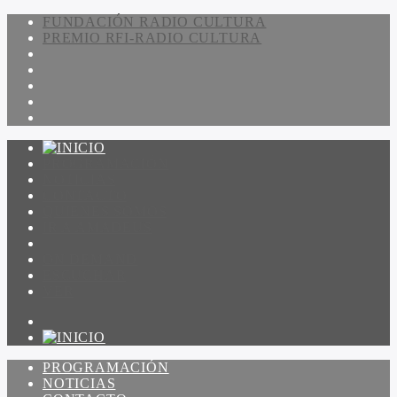
FUNDACIÓN RADIO CULTURA
PREMIO RFI-RADIO CULTURA
PROGRAMACIÓN
NOTICIAS
CONTACTO
QUIENES SOMOS
IR A AMADEUS
ON DEMAND
ESCUCHAR
VER
PROGRAMACIÓN
NOTICIAS