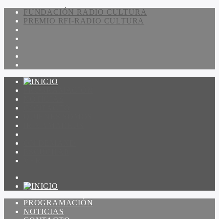
FUNDACIÓN RADIO CULTURA
PREMIO RFI-RADIO CULTURA
PROGRAMACIÓN
NOTICIAS
CONTACTO
QUIENES SOMOS
IR A AMADEUS
ON DEMAND
ESCUCHAR
VER
PROGRAMACIÓN
NOTICIAS