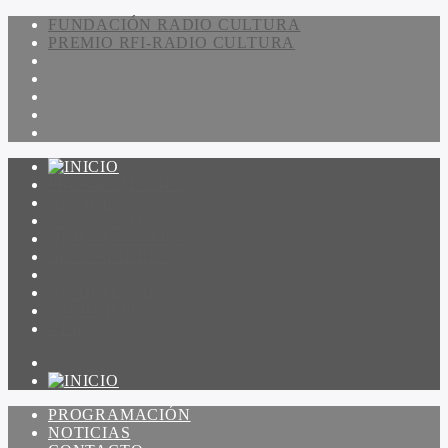
FUNDACIÓN RADIO CULTURA
PREMIO RFI-RADIO CULTURA
PROGRAMACIÓN
NOTICIAS
CONTACTO
QUIENES SOMOS
IR A AMADEUS
ON DEMAND
ESCUCHAR
VER
PROGRAMACIÓN
NOTICIAS