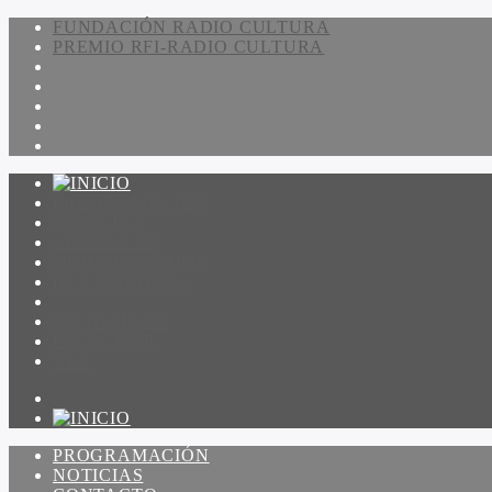
FUNDACIÓN RADIO CULTURA
PREMIO RFI-RADIO CULTURA
PROGRAMACIÓN
NOTICIAS
CONTACTO
QUIENES SOMOS
IR A AMADEUS
ON DEMAND
ESCUCHAR
VER
PROGRAMACIÓN
NOTICIAS