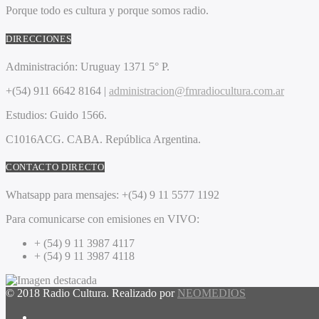
Porque todo es cultura y porque somos radio.
DIRECCIONES
Administración:
Uruguay 1371 5° P.
+(54) 911 6642 8164 |
administracion@fmradiocultura.com.ar
Estudios:
Guido 1566.
C1016ACG
. CABA.
República Argentina.
CONTACTO DIRECTO
Whatsapp para mensajes:
+(54) 9 11 5577 1192
Para comunicarse con emisiones en VIVO:
+ (54) 9 11 3987 4117
+ (54) 9 11 3987 4118
© 2018 Radio Cultura. Realizado por
NEOMEDIOS