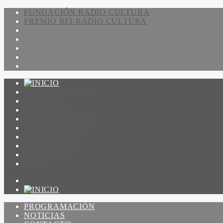
FUNDACIÓN RADIO CULTURA
PREMIO RFI-RADIO CULTURA
PROGRAMACIÓN
NOTICIAS
CONTACTO
QUIENES SOMOS
IR A AMADEUS
ON DEMAND
ESCUCHAR
VER
PROGRAMACIÓN
NOTICIAS