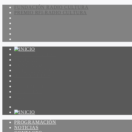
FUNDACIÓN RADIO CULTURA
PREMIO RFI-RADIO CULTURA
PROGRAMACIÓN
NOTICIAS
CONTACTO
QUIENES SOMOS
IR A AMADEUS
ON DEMAND
ESCUCHAR
VER
PROGRAMACIÓN
NOTICIAS