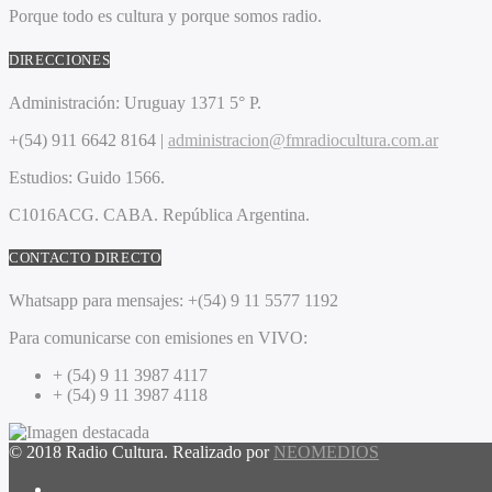
Porque todo es cultura y porque somos radio.
DIRECCIONES
Administración:
Uruguay 1371 5° P.
+(54) 911 6642 8164 |
administracion@fmradiocultura.com.ar
Estudios:
Guido 1566.
C1016ACG
. CABA.
República Argentina.
CONTACTO DIRECTO
Whatsapp para mensajes:
+(54) 9 11 5577 1192
Para comunicarse con emisiones en VIVO:
+ (54) 9 11 3987 4117
+ (54) 9 11 3987 4118
© 2018 Radio Cultura. Realizado por
NEOMEDIOS