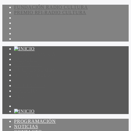
FUNDACIÓN RADIO CULTURA
PREMIO RFI-RADIO CULTURA
PROGRAMACIÓN
NOTICIAS
CONTACTO
QUIENES SOMOS
IR A AMADEUS
ON DEMAND
ESCUCHAR
VER
PROGRAMACIÓN
NOTICIAS