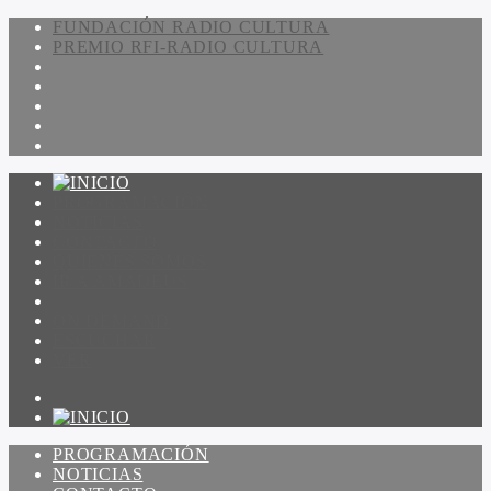
FUNDACIÓN RADIO CULTURA
PREMIO RFI-RADIO CULTURA
PROGRAMACIÓN
NOTICIAS
CONTACTO
QUIENES SOMOS
IR A AMADEUS
ON DEMAND
ESCUCHAR
VER
PROGRAMACIÓN
NOTICIAS