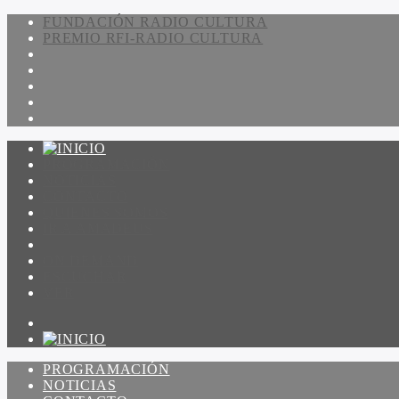
FUNDACIÓN RADIO CULTURA
PREMIO RFI-RADIO CULTURA
PROGRAMACIÓN
NOTICIAS
CONTACTO
QUIENES SOMOS
IR A AMADEUS
ON DEMAND
ESCUCHAR
VER
PROGRAMACIÓN
NOTICIAS