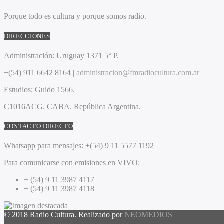
Porque todo es cultura y porque somos radio.
DIRECCIONES
Administración:
Uruguay 1371 5° P.
+(54) 911 6642 8164 |
administracion@fmradiocultura.com.ar
Estudios:
Guido 1566.
C1016ACG
. CABA.
República Argentina.
CONTACTO DIRECTO
Whatsapp para mensajes:
+(54) 9 11 5577 1192
Para comunicarse con emisiones en VIVO:
+ (54) 9 11 3987 4117
+ (54) 9 11 3987 4118
© 2018 Radio Cultura. Realizado por
NEOMEDIOS