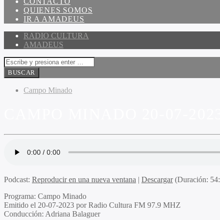
CONTACTO
QUIENES SOMOS
IR A AMADEUS
RADIO CULTURA
AMADEUS
Campo Minado
CAMPO MINADO 20-07-202
Podcast:
Reproducir en una nueva ventana
|
Descargar
(Duración: 5
Programa:
Campo Minado
Emitido el
20-07-2023 por Radio Cultura FM 97.9 MHZ
Conducción:
Adriana Balaguer